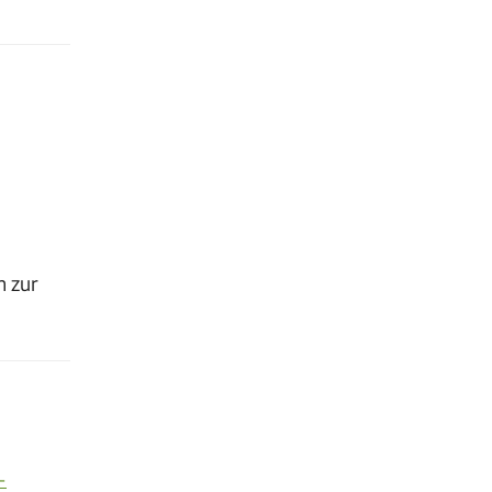
n zur
-