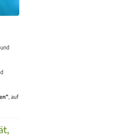
 und
nd
gen“
, auf
ät,