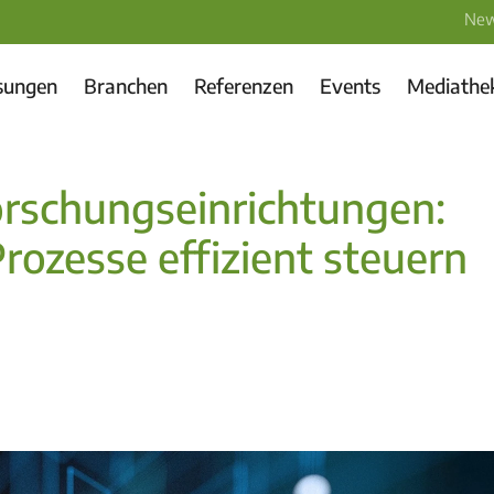
New
sungen
Branchen
Referenzen
Events
Mediathe
orschungseinrichtungen:
Prozesse effizient steuern