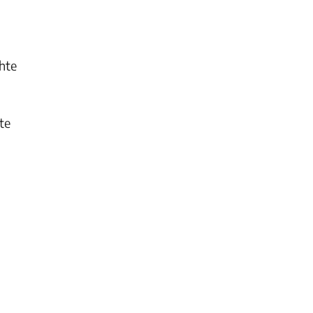
chte
te