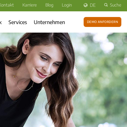
Kontakt
Karriere
Blog
Login
DE
Suche
k
Services
Unternehmen
Demo anfordern