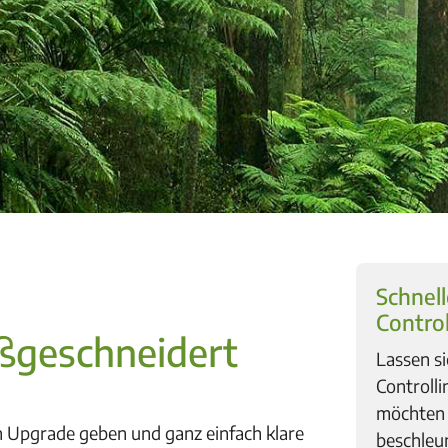
Schnell
Contro
ßgeschneidert
Lassen s
Controlli
möchten 
n Upgrade geben und ganz einfach klare
beschleu