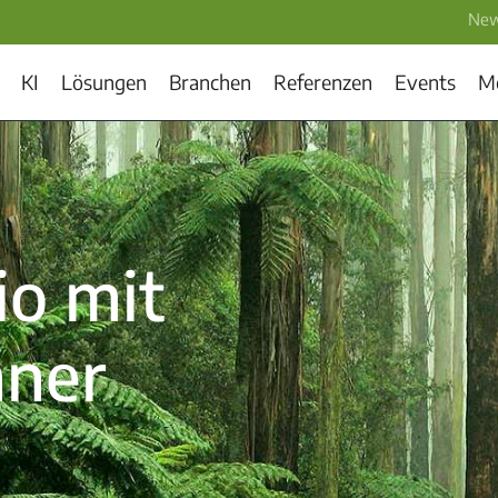
New
KI
Lösungen
Branchen
Referenzen
Events
M
io mit
nner