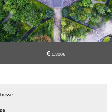
1.300€
tnisse
ppe