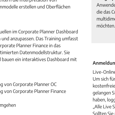
Anwender
nmodelle erstellen und Oberflächen
die das C
multidim
möchten
Quellen im Corporate Planner Dashboard
 und anzupassen. Das Training umfasst
porate Planner Finance in das
timierten Datenmodellstruktur. Sie
d bauen ein interaktives Dashboard mit
Anmeldung
Live-Onlin
Um sich für
g von Corporate Planner OC
kostenfrei
g von Corporate Planner Finance
gelangen S
haben, logg
 umgehen
„Alle Live
Sollten Sie