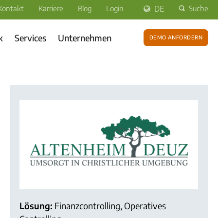
Kontakt
Karriere
Blog
Login
DE
Suche
k
Services
Unternehmen
Demo anfordern
Lösung:
Finanzcontrolling, Operatives