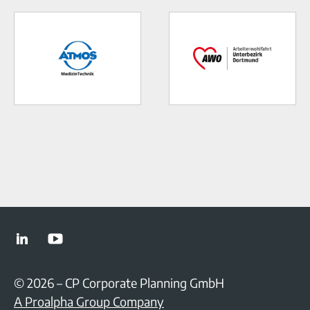
© 2026
–
CP Corporate Planning GmbH
A Proalpha Group Company