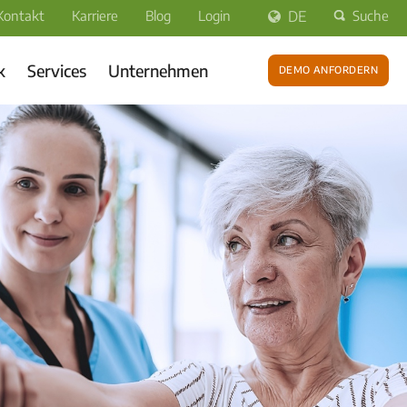
Kontakt
Karriere
Blog
Login
DE
Suche
k
Services
Unternehmen
Demo anfordern